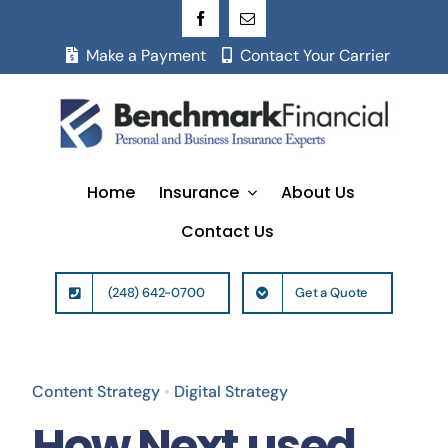
Skip
to
Make a Payment
Contact Your Carrier
content
Home
Insurance
About Us
Contact Us
(248) 642-0700
Get a Quote
Content Strategy
•
Digital Strategy
How Next used